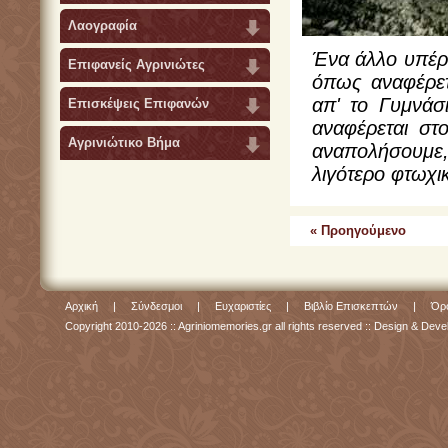
Λαογραφία
Ένα άλλο υπέρο
Επιφανείς Αγρινιώτες
όπως αναφέρετα
απ' το Γυμνάσ
Επισκέψεις Επιφανών
αναφέρεται στ
Αγρινιώτικο Βήμα
αναπολήσουμε
λιγότερο φτωχι
« Προηγούμενο
Αρχική
|
Σύνδεσμοι
|
Ευχαριστίες
|
Βιβλίο Επισκεπτών
|
Όρο
Copyright 2010-2026 :: Agriniomemories.gr all rights reserved :: Design & De