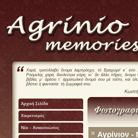
Χαρά, τρισύλλαβο ὄνομα λαμπρόηχο, τὸ Βραχώρι! κ᾿ ἐσὺ 
Ρούμελης χαρά, δουλεύτρα κόρη, κι᾿ ἂν ἄλλο πῆρες, ὄνομα
βιβλία, μ᾿ ἀρέσει τ᾿ ἀρματωλικὸ ὄνομά σου μὲ τοῦτο, καὶ ὁλ
βλέπει ἡ φαντασία τὴ ζωγραφιά σου.
Κωστή
Αρχική Σελίδα
Χαιρετισμός
Νέα – Ανακοινώσεις
Αγρίνιον -