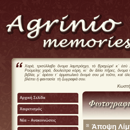
Χαρά, τρισύλλαβο ὄνομα λαμπρόηχο, τὸ Βραχώρι! κ᾿ ἐσὺ 
Ρούμελης χαρά, δουλεύτρα κόρη, κι᾿ ἂν ἄλλο πῆρες, ὄνομα
βιβλία, μ᾿ ἀρέσει τ᾿ ἀρματωλικὸ ὄνομά σου μὲ τοῦτο, καὶ ὁλ
βλέπει ἡ φαντασία τὴ ζωγραφιά σου.
Κωστή
Αρχική Σελίδα
Χαιρετισμός
Νέα – Ανακοινώσεις
Άποψη Λίμ