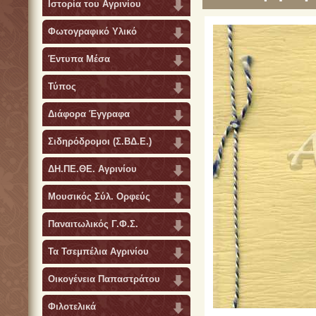
Ιστορία του Αγρινίου
Φωτογραφικό Υλικό
Έντυπα Μέσα
Τύπος
Διάφορα Έγγραφα
Σιδηρόδρομοι (Σ.ΒΔ.Ε.)
ΔΗ.ΠΕ.ΘΕ. Αγρινίου
Μουσικός Σύλ. Ορφεύς
Παναιτωλικός Γ.Φ.Σ.
Τα Τσεμπέλια Αγρινίου
Οικογένεια Παπαστράτου
Φιλοτελικά