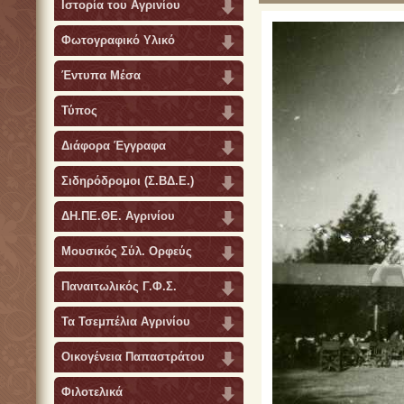
Ιστορία του Αγρινίου
Φωτογραφικό Υλικό
Έντυπα Μέσα
Τύπος
Διάφορα Έγγραφα
Σιδηρόδρομοι (Σ.ΒΔ.Ε.)
ΔΗ.ΠΕ.ΘΕ. Αγρινίου
Μουσικός Σύλ. Ορφεύς
Παναιτωλικός Γ.Φ.Σ.
Τα Τσεμπέλια Αγρινίου
Οικογένεια Παπαστράτου
Φιλοτελικά