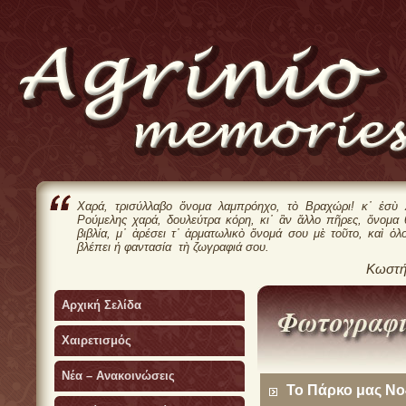
Χαρά, τρισύλλαβο ὄνομα λαμπρόηχο, τὸ Βραχώρι! κ᾿ ἐσὺ 
Ρούμελης χαρά, δουλεύτρα κόρη, κι᾿ ἂν ἄλλο πῆρες, ὄνομα
βιβλία, μ᾿ ἀρέσει τ᾿ ἀρματωλικὸ ὄνομά σου μὲ τοῦτο, καὶ ὁλ
βλέπει ἡ φαντασία τὴ ζωγραφιά σου.
Κωστή
Αρχική Σελίδα
Χαιρετισμός
Νέα – Ανακοινώσεις
Το Πάρκο μας Νο