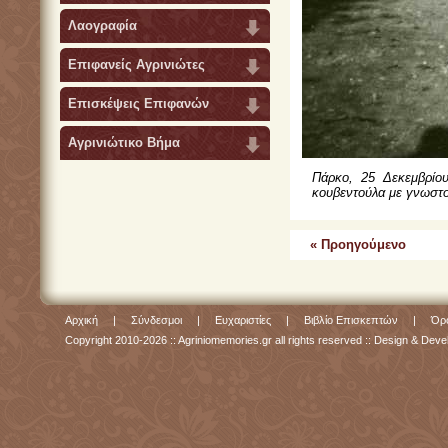
Λαογραφία
Επιφανείς Αγρινιώτες
Επισκέψεις Επιφανών
Αγρινιώτικο Βήμα
Πάρκο, 25 Δεκεμβρίου
κουβεντούλα με γνωστού
« Προηγούμενο
Αρχική
|
Σύνδεσμοι
|
Ευχαριστίες
|
Βιβλίο Επισκεπτών
|
Όρο
Copyright 2010-2026 :: Agriniomemories.gr all rights reserved :: Design & De