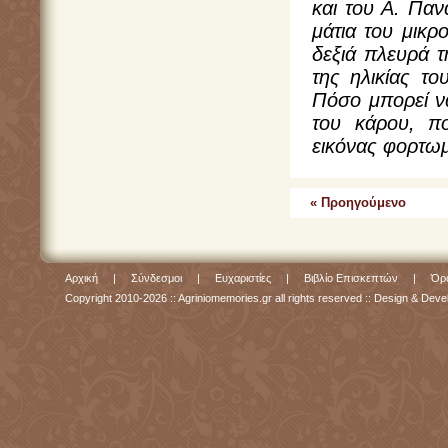
και του Α. Πα
μάτια του μικρ
δεξιά πλευρά τ
της ηλικίας το
Πόσο μπορεί ν
του κάρου, π
εικόνας φορτωμ
« Προηγούμενο
Αρχική
|
Σύνδεσμοι
|
Ευχαριστίες
|
Βιβλίο Επισκεπτών
|
Όρο
Copyright 2010-2026 :: Agriniomemories.gr all rights reserved :: Design & De