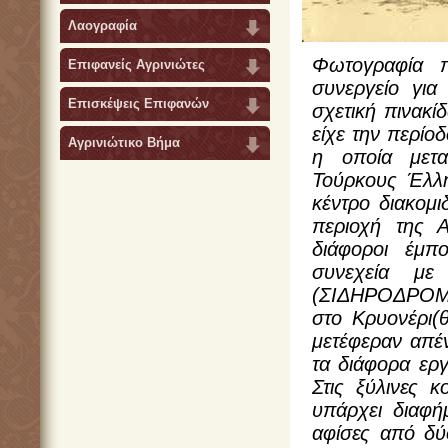
Λαογραφία
Φωτογραφία πε
Επιφανείς Αγρινιώτες
συνεργείο γι
Επισκέψεις Επιφανών
σχετική πινακί
είχε την περίοδ
Αγρινιώτικο Βήμα
η οποία μετ
Τούρκους Έλλη
κέντρο διακομ
περιοχή της Α
διάφοροι έμπ
συνεχεία με
(ΣΙΔΗΡΟΔΡΟΜ
στο Κρυονέρι(
μετέφεραν απέν
τα διάφορα ερ
Στις ξύλινες 
υπάρχει διαφ
αφίσες από δύ