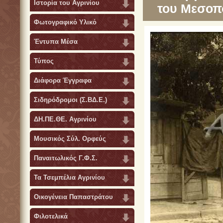
Ιστορία του Αγρινίου
του Μεσοπ
Φωτογραφικό Υλικό
Έντυπα Μέσα
Τύπος
Διάφορα Έγγραφα
Σιδηρόδρομοι (Σ.ΒΔ.Ε.)
ΔΗ.ΠΕ.ΘΕ. Αγρινίου
Μουσικός Σύλ. Ορφεύς
Παναιτωλικός Γ.Φ.Σ.
Τα Τσεμπέλια Αγρινίου
Οικογένεια Παπαστράτου
Φιλοτελικά