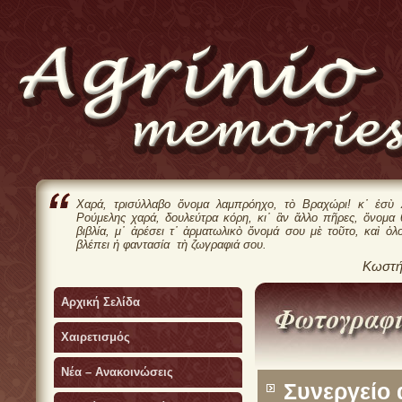
Χαρά, τρισύλλαβο ὄνομα λαμπρόηχο, τὸ Βραχώρι! κ᾿ ἐσὺ 
Ρούμελης χαρά, δουλεύτρα κόρη, κι᾿ ἂν ἄλλο πῆρες, ὄνομα
βιβλία, μ᾿ ἀρέσει τ᾿ ἀρματωλικὸ ὄνομά σου μὲ τοῦτο, καὶ ὁλ
βλέπει ἡ φαντασία τὴ ζωγραφιά σου.
Κωστή
Αρχική Σελίδα
Χαιρετισμός
Νέα – Ανακοινώσεις
Συνεργείο