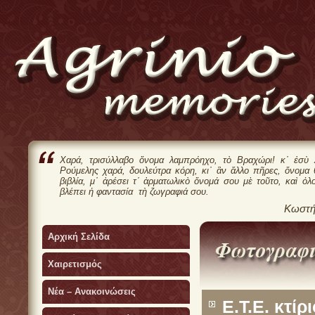
Χαρά, τρισύλλαβο ὄνομα λαμπρόηχο, τὸ Βραχώρι! κ᾿ ἐσὺ 
Ρούμελης χαρά, δουλεύτρα κόρη, κι᾿ ἂν ἄλλο πῆρες, ὄνομα
βιβλία, μ᾿ ἀρέσει τ᾿ ἀρματωλικὸ ὄνομά σου μὲ τοῦτο, καὶ ὁλ
βλέπει ἡ φαντασία τὴ ζωγραφιά σου.
Κωστή
Αρχική Σελίδα
Χαιρετισμός
Νέα – Ανακοινώσεις
Ε.Τ.Ε. κτί