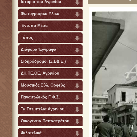
Ιστορία του Αγρινίου
Φωτογραφικό Υλικό
Έντυπα Μέσα
Τύπος
Διάφορα Έγγραφα
Σιδηρόδρομοι (Σ.ΒΔ.Ε.)
ΔΗ.ΠΕ.ΘΕ. Αγρινίου
Μουσικός Σύλ. Ορφεύς
Παναιτωλικός Γ.Φ.Σ.
Τα Τσεμπέλια Αγρινίου
Οικογένεια Παπαστράτου
Φιλοτελικά