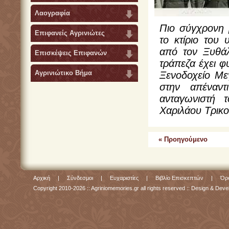
Λαογραφία
Πιο σύγχρονη μ
Επιφανείς Αγρινιώτες
το κτίριο του
από τον Ξυθάλ
Επισκέψεις Επιφανών
τράπεζα έχει φ
Αγρινιώτικο Βήμα
Ξενοδοχείο Με
στην απέναντ
ανταγωνιστή
Χαριλάου Τρικο
« Προηγούμενο
Αρχική
|
Σύνδεσμοι
|
Ευχαριστίες
|
Βιβλίο Επισκεπτών
|
Όρο
Copyright 2010-2026 :: Agriniomemories.gr all rights reserved :: Design & De