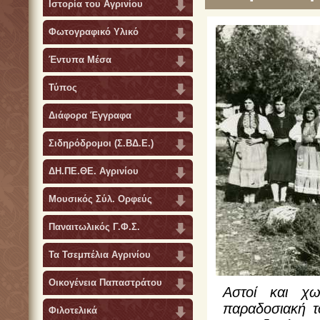
Ιστορία του Αγρινίου
Φωτογραφικό Υλικό
Έντυπα Μέσα
Τύπος
Διάφορα Έγγραφα
Σιδηρόδρομοι (Σ.ΒΔ.Ε.)
ΔΗ.ΠΕ.ΘΕ. Αγρινίου
Μουσικός Σύλ. Ορφεύς
Παναιτωλικός Γ.Φ.Σ.
Τα Τσεμπέλια Αγρινίου
Οικογένεια Παπαστράτου
Αστοί και χω
παραδοσιακή τ
Φιλοτελικά