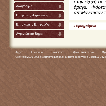
στην εξοχή σε 
Λαογραφία
άραγε. Φόρεσ
αποθανάτισαν τη
Επιφανείς Αγρινιώτες
Επισκέψεις Επιφανών
« Προηγούμενο
Αγρινιώτικο Βήμα
Αρχική
|
Σύνδεσμοι
|
Ευχαριστίες
|
Βιβλίο Επισκεπτών
|
Όρο
Copyright 2010-2026 :: Agriniomemories.gr all rights reserved :: Design & De