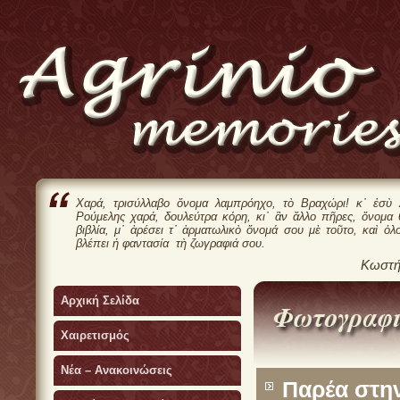
Χαρά, τρισύλλαβο ὄνομα λαμπρόηχο, τὸ Βραχώρι! κ᾿ ἐσὺ 
Ρούμελης χαρά, δουλεύτρα κόρη, κι᾿ ἂν ἄλλο πῆρες, ὄνομα
βιβλία, μ᾿ ἀρέσει τ᾿ ἀρματωλικὸ ὄνομά σου μὲ τοῦτο, καὶ ὁλ
βλέπει ἡ φαντασία τὴ ζωγραφιά σου.
Κωστή
Αρχική Σελίδα
Χαιρετισμός
Νέα – Ανακοινώσεις
Παρέα στη