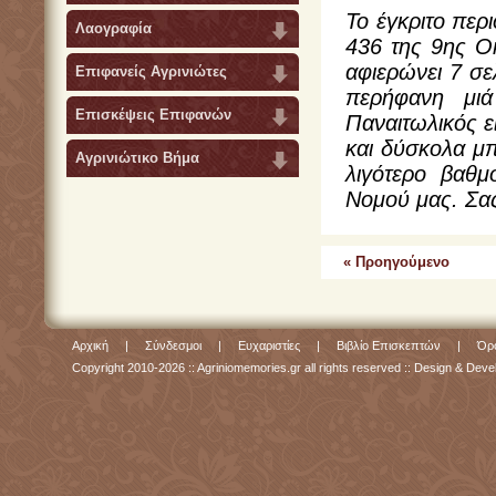
Το έγκριτο περ
Λαογραφία
436 της 9ης Ο
αφιερώνει 7 σε
Επιφανείς Αγρινιώτες
περήφανη μι
Επισκέψεις Επιφανών
Παναιτωλικός εί
και δύσκολα μπο
Αγρινιώτικο Βήμα
λιγότερο βαθμό
Νομού μας. Σας
« Προηγούμενο
Αρχική
|
Σύνδεσμοι
|
Ευχαριστίες
|
Βιβλίο Επισκεπτών
|
Όρο
Copyright 2010-2026 :: Agriniomemories.gr all rights reserved :: Design & De