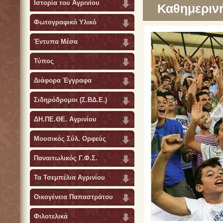
Ιστορία του Αγρινίου
Καθημεριν
Φωτογραφικό Υλικό
Έντυπα Μέσα
Τύπος
Διάφορα Έγγραφα
Σιδηρόδρομοι (Σ.ΒΔ.Ε.)
ΔΗ.ΠΕ.ΘΕ. Αγρινίου
Μουσικός Σύλ. Ορφεύς
Παναιτωλικός Γ.Φ.Σ.
Τα Τσεμπέλια Αγρινίου
Οικογένεια Παπαστράτου
Φιλοτελικά