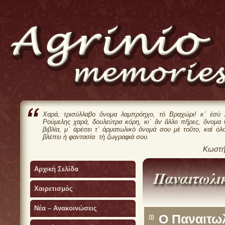
Χαρά, τρισύλλαβο ὄνομα λαμπρόηχο, τὸ Βραχώρι! κ᾿ ἐσὺ 
Ρούμελης χαρά, δουλεύτρα κόρη, κι᾿ ἂν ἄλλο πῆρες, ὄνομα
βιβλία, μ᾿ ἀρέσει τ᾿ ἀρματωλικὸ ὄνομά σου μὲ τοῦτο, καὶ ὁλ
βλέπει ἡ φαντασία τὴ ζωγραφιά σου.
Κωστή
Αρχική Σελίδα
Χαιρετισμός
Νέα – Ανακοινώσεις
Ο Παναιτωλ