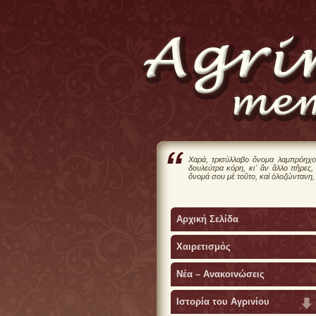
Χαρά, τρισύλλαβο ὄνομα λαμπρόηχο
δουλεύτρα κόρη, κι᾿ ἂν ἄλλο πῆρες,
ὄνομά σου μὲ τοῦτο, καὶ ὁλοζώντανη,
Αρχική Σελίδα
Χαιρετισμός
Νέα – Ανακοινώσεις
Ιστορία του Αγρινίου