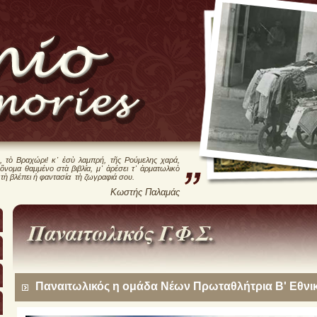
, τὸ Βραχώρι! κ᾿ ἐσὺ λαμπρή, τῆς Ρούμελης χαρά,
 ὄνομα θαμμένο στὰ βιβλία, μ᾿ ἀρέσει τ᾿ ἀρματωλικὸ
 τὴ βλέπει ἡ φαντασία τὴ ζωγραφιά σου.
Κωστής Παλαμάς
Παναιτωλικός η ομάδα Νέων Πρωταθλήτρια Β' Εθνικ