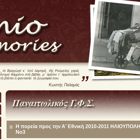
, τὸ Βραχώρι! κ᾿ ἐσὺ λαμπρή, τῆς Ρούμελης χαρά,
 ὄνομα θαμμένο στὰ βιβλία, μ᾿ ἀρέσει τ᾿ ἀρματωλικὸ
 τὴ βλέπει ἡ φαντασία τὴ ζωγραφιά σου.
Κωστής Παλαμάς
Η πορεία προς την Α' Εθνική 2010-2011 ΗΛΙΟΥΠΟΛ
Νο3