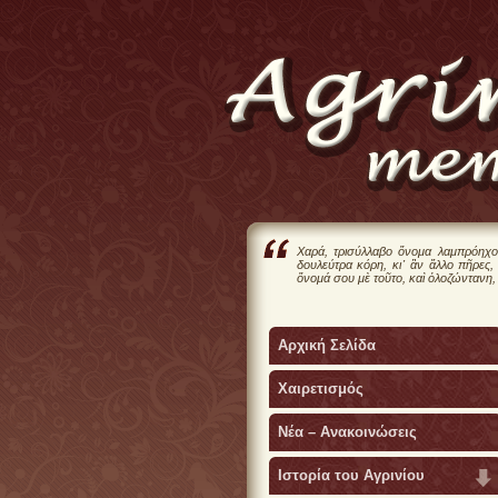
Χαρά, τρισύλλαβο ὄνομα λαμπρόηχο
δουλεύτρα κόρη, κι᾿ ἂν ἄλλο πῆρες,
ὄνομά σου μὲ τοῦτο, καὶ ὁλοζώντανη,
Αρχική Σελίδα
Χαιρετισμός
Νέα – Ανακοινώσεις
Ιστορία του Αγρινίου