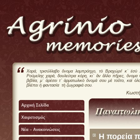
Χαρά, τρισύλλαβο ὄνομα λαμπρόηχο, τὸ Βραχώρι! κ᾿ ἐσὺ 
Ρούμελης χαρά, δουλεύτρα κόρη, κι᾿ ἂν ἄλλο πῆρες, ὄνομα
βιβλία, μ᾿ ἀρέσει τ᾿ ἀρματωλικὸ ὄνομά σου μὲ τοῦτο, καὶ ὁλ
βλέπει ἡ φαντασία τὴ ζωγραφιά σου.
Κωστή
Αρχική Σελίδα
Χαιρετισμός
Νέα – Ανακοινώσεις
Η πορεία π