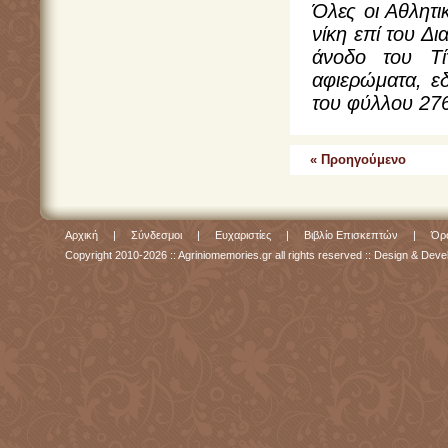
Όλες οι Αθλητι
νίκη επί του Δι
άνοδο του Τί
αφιερώματα, ε
του φύλλου 27
« Προηγούμενο
Αρχική
|
Σύνδεσμοι
|
Ευχαριστίες
|
Βιβλίο Επισκεπτών
|
Όρο
Copyright 2010-2026 :: Agriniomemories.gr all rights reserved :: Design & De