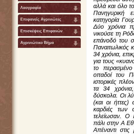
αλλά και όλο τ
Λαογραφία
Πανηγυρική ε
κατηγορία Γουρ
Επιφανείς Αγρινιώτες
Δύο χρόνια π
Επισκέψεις Επιφανών
νικούσε τη Ρόδ
επάνοδό του σ
Αγρινιώτικο Βήμα
Παναιτωλικός κ
34 χρόνια, επικ
για τους «κυανο
το περασμένο 
οπαδοί του Π
ιστορικές πλέο
τα 34 χρόνια
δύσκολα. Οι λύ
(και οι ήττες)
καρδιές των
τελείωσαν. Ο Π
πάλι στην Α Εθ
Απέναντι στις