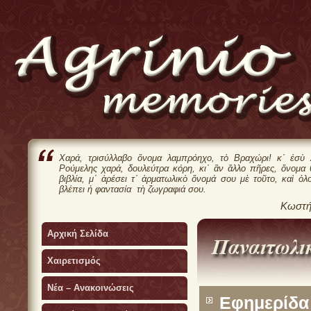
Χαρά, τρισύλλαβο ὄνομα λαμπρόηχο, τὸ Βραχώρι! κ᾿ ἐσὺ 
Ρούμελης χαρά, δουλεύτρα κόρη, κι᾿ ἂν ἄλλο πῆρες, ὄνομα
βιβλία, μ᾿ ἀρέσει τ᾿ ἀρματωλικὸ ὄνομά σου μὲ τοῦτο, καὶ ὁλ
βλέπει ἡ φαντασία τὴ ζωγραφιά σου.
Κωστή
Αρχική Σελίδα
Χαιρετισμός
Νέα – Ανακοινώσεις
Εφημερίδα