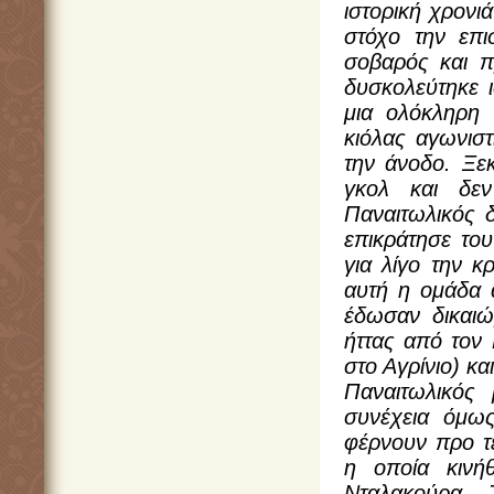
ιστορική χρονι
στόχο την επι
σοβαρός και π
δυσκολεύτηκε ι
μια ολόκληρη
κιόλας αγωνιστ
την άνοδο. Ξεκ
γκολ και δε
Παναιτωλικός 
επικράτησε το
για λίγο την 
αυτή η ομάδα α
έδωσαν δικαιώ
ήττας από τον
στο Αγρίνιο) κα
Παναιτωλικός 
συνέχεια όμως
φέρνουν προ τ
η οποία κινή
Νταλακούρα.