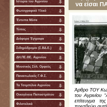
Ιστορία του Αγρινίου
να είσαι 
Φωτογραφικό Υλικό
Έντυπα Μέσα
Τύπος
Διάφορα Έγγραφα
Σιδηρόδρομοι (Σ.ΒΔ.Ε.)
ΔΗ.ΠΕ.ΘΕ. Αγρινίου
Μουσικός Σύλ. Ορφεύς
Παναιτωλικός Γ.Φ.Σ.
Τα Τσεμπέλια Αγρινίου
Άρθρο ΤΟΥ Κων
Οικογένεια Παπαστράτου
του Αγρινίου 
επίτευγμα τη
Φιλοτελικά
πρεσβεύει αυτή