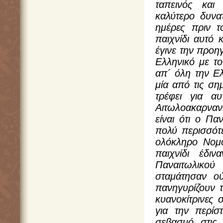
ταπεινός και 
καλύτερο δυνατ
ημέρες πριν τ
παιχνίδι αυτό
έγινε την προη
Ελληνικό με το
απ´ όλη την Ε
μία από τις ση
τρέφει για α
Αιτωλοακαρνανί
είναι ότι ο Πα
πολύ περισσότε
ολόκληρο Νομό
παιχνίδι έδι
Παναιτωλικο
σταμάτησαν ού
πανηγυρίζουν 
κυανοκίτρινες 
για την περίσ
σεβασμό στις 