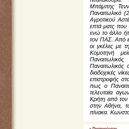
Μπάμπης Τεννέ
Παναιτωλικό (2
Αγροτικού Αστέ
επτά ματς που 
ενώ το άλλο ήτ
τον ΠΑΣ. Από ε
οι γκέλες με τ
Κομοτηνή με
Παναιτωλικό
Παναιτωλικός 
διαδοχικές νίκ
επιστροφής στα
πως ο Παναιτω
τελευταία αγω
Κρήτη από τον
στην Αθήνα, τ
πίνακα. Κωνστ
« Προηγούμενο