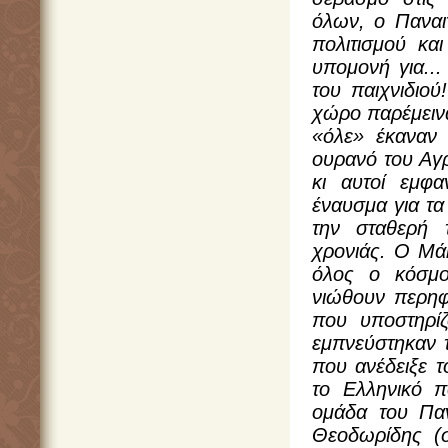
όλων, ο Παναι
πολιτισμού κα
υπομονή για...
του παιχνιδιού
χώρο παρέμεινα
«όλε» έκαναν
ουρανό του Αγρι
κι αυτοί εμφ
έναυσμα για τα
την σταθερή 
χρονιάς. Ο Μά
όλος ο κόσμο
νιώθουν περηφ
που υποστηρίζ
εμπνεύστηκαν τ
που ανέδειξε τ
το Ελληνικό π
ομάδα του Παν
Θεοδωρίδης (σ