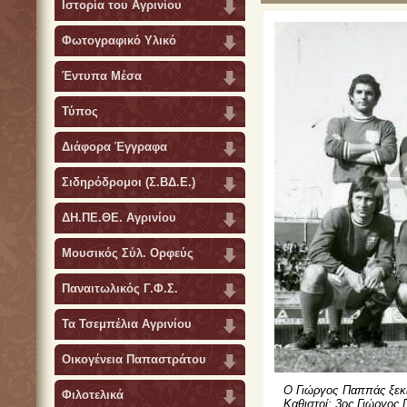
Ιστορία του Αγρινίου
Φωτογραφικό Υλικό
Έντυπα Μέσα
Τύπος
Διάφορα Έγγραφα
Σιδηρόδρομοι (Σ.ΒΔ.Ε.)
ΔΗ.ΠΕ.ΘΕ. Αγρινίου
Μουσικός Σύλ. Ορφεύς
Παναιτωλικός Γ.Φ.Σ.
Τα Τσεμπέλια Αγρινίου
Οικογένεια Παπαστράτου
Ο Γιώργος Παππάς ξεκι
Φιλοτελικά
Καθιστοί: 3ος Γιώργος