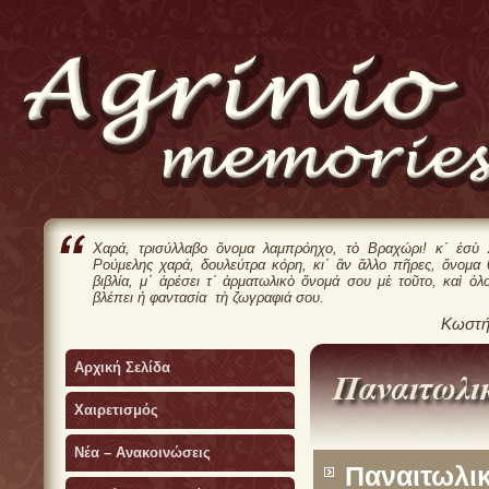
Χαρά, τρισύλλαβο ὄνομα λαμπρόηχο, τὸ Βραχώρι! κ᾿ ἐσὺ 
Ρούμελης χαρά, δουλεύτρα κόρη, κι᾿ ἂν ἄλλο πῆρες, ὄνομα
βιβλία, μ᾿ ἀρέσει τ᾿ ἀρματωλικὸ ὄνομά σου μὲ τοῦτο, καὶ ὁλ
βλέπει ἡ φαντασία τὴ ζωγραφιά σου.
Κωστή
Αρχική Σελίδα
Χαιρετισμός
Νέα – Ανακοινώσεις
Παναιτωλικ