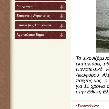
Λαογραφία
Επιφανείς Αγρινιώτες
Επισκέψεις Επιφανών
Αγρινιώτικο Βήμα
Το εικονιζόμεν
εκατοντάδες α
Παναιτωλικό. 
Λεωφόρου Αλε
παίχτης μας, ο
για 11 χρόνια 
στην Εθνική Ελ
« Προηγούμενο