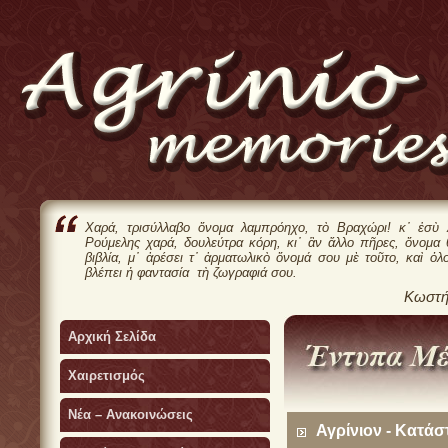
Χαρά, τρισύλλαβο ὄνομα λαμπρόηχο, τὸ Βραχώρι! κ᾿ ἐσὺ 
Ρούμελης χαρά, δουλεύτρα κόρη, κι᾿ ἂν ἄλλο πῆρες, ὄνομα
βιβλία, μ᾿ ἀρέσει τ᾿ ἀρματωλικὸ ὄνομά σου μὲ τοῦτο, καὶ ὁλ
βλέπει ἡ φαντασία τὴ ζωγραφιά σου.
Κωστή
Αρχική Σελίδα
Χαιρετισμός
Νέα – Ανακοινώσεις
Αγρίνιον - Κατά