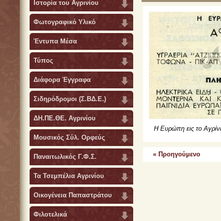
Ιστορία του Αγρινίου
Φωτογραφικό Υλικό
Έντυπα Μέσα
Τύπος
Διάφορα Έγγραφα
Σιδηρόδρομοι (Σ.ΒΔ.Ε.)
ΔΗ.ΠΕ.ΘΕ. Αγρινίου
Η Ευρώπη εις το Αγρί
Μουσικός Σύλ. Ορφεύς
« Προηγούμενο
Παναιτωλικός Γ.Φ.Σ.
Τα Τσεμπέλια Αγρινίου
Οικογένεια Παπαστράτου
Φιλοτελικά