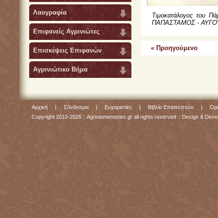
Λαογραφία
Τιμοκατάλογος του Πά
ΠΑΠΑΣΤΑΜΟΣ - ΑΥΓΟ
Επιφανείς Αγρινιώτες
« Προηγούμενο
Επισκέψεις Επιφανών
Αγρινιώτικο Βήμα
Αρχική
|
Σύνδεσμοι
|
Ευχαριστίες
|
Βιβλίο Επισκεπτών
|
Όρο
Copyright 2010-2026 :: Agriniomemories.gr all rights reserved :: Design & De