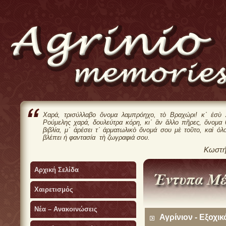
Χαρά, τρισύλλαβο ὄνομα λαμπρόηχο, τὸ Βραχώρι! κ᾿ ἐσὺ 
Ρούμελης χαρά, δουλεύτρα κόρη, κι᾿ ἂν ἄλλο πῆρες, ὄνομα
βιβλία, μ᾿ ἀρέσει τ᾿ ἀρματωλικὸ ὄνομά σου μὲ τοῦτο, καὶ ὁλ
βλέπει ἡ φαντασία τὴ ζωγραφιά σου.
Κωστή
Αρχική Σελίδα
Χαιρετισμός
Νέα – Ανακοινώσεις
Αγρίνιον - Εξοχι