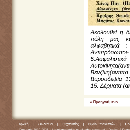
Ακολουθεί η δ
πόλη μας και
αλφαβητικά :
Αντιπρόσωποι
5.Ασφαλιστι
Αυτοκίνητα(αν
Βενζίνη(αντιπρ
Βυρσοδεψία 13
15. Δέρματα (α
« Προηγούμενο
Αρχική
|
Σύνδεσμοι
|
Ευχαριστίες
|
Βιβλίο Επισκεπτών
|
Όρο
Copyright 2010-2026 :: Agriniomemories.gr all rights reserved :: Design & De