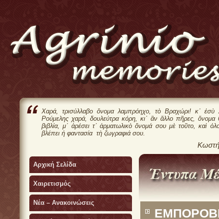
Χαρά, τρισύλλαβο ὄνομα λαμπρόηχο, τὸ Βραχώρι! κ᾿ ἐσὺ 
Ρούμελης χαρά, δουλεύτρα κόρη, κι᾿ ἂν ἄλλο πῆρες, ὄνομα
βιβλία, μ᾿ ἀρέσει τ᾿ ἀρματωλικὸ ὄνομά σου μὲ τοῦτο, καὶ ὁλ
βλέπει ἡ φαντασία τὴ ζωγραφιά σου.
Κωστή
Αρχική Σελίδα
Χαιρετισμός
Νέα – Ανακοινώσεις
ΕΜΠΟΡΟΒΙ